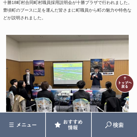
十勝18町村合同町村職員採用説明会が十勝プラザで行われました。
豊頃町のブースに足を運んだ皆さまに町職員から町の魅力や特色な
どが説明されました。
メ
お
検
ニ
す
索
ュ
す
ー
め