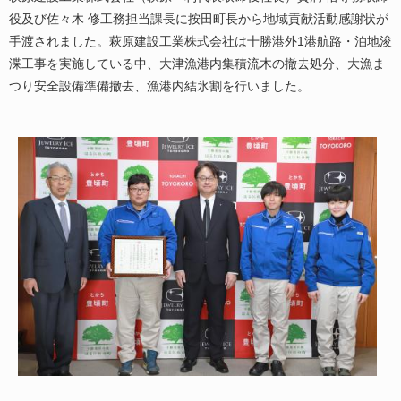
役及び佐々木 修工務担当課長に按田町長から地域貢献活動感謝状が
手渡されました。萩原建設工業株式会社は十勝港外1港航路・泊地浚
渫工事を実施している中、大津漁港内集積流木の撤去処分、大漁ま
つり安全設備準備撤去、漁港内結氷割を行いました。