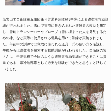
茂岩山で自衛隊第五旅団第４普通科連隊第3中隊による遭難者救助訓
練が行われました。雪山で雪崩に巻き込まれた遭難者の救助を想定
し、雪崩トランシーバーやプローブ（雪に埋まった人を発見するた
めの棒）など実際に使用される道具を用いて訓練が実施されまし
た。午前中の訓練では救助に使われる道具一式の使い方を確認し、
午後からは遭難者を捜索する救助訓練が行われました。自衛隊の皆
さんは「中隊規模で今回のような遭難者救助訓練ができることは貴
重である。寒冷地部隊として必要な経験ができたと思う」と話して
いました。