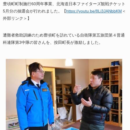
豊頃町町制施行60周年事業、北海道日本ファイターズ観戦チケット
5月分の抽選会が行われました。【
https://youtu.be/8Li3JANbbKM
＜
外部リンク＞
】
遭難者救助訓練のため豊頃町を訪れている自衛隊第五旅団第４普通
科連隊第3中隊の皆さんを、按田町長が激励しました。