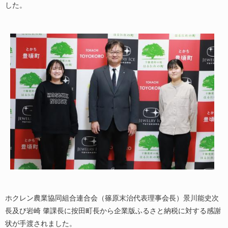
した。
ホクレン農業協同組合連合会（篠原末治代表理事会長）景川能史次
長及び岩崎 肇課長に按田町長から企業版ふるさと納税に対する感謝
状が手渡されました。