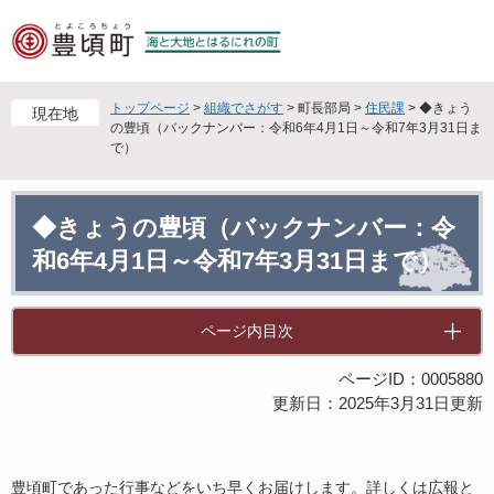
ペ
メ
ー
ニ
ジ
ュ
の
ー
先
を
トップページ
>
組織でさがす
>
町長部局
>
住民課
>
◆きょう
現在地
頭
飛
の豊頃（バックナンバー：令和6年4月1日～令和7年3月31日ま
で）
で
ば
す
し
。
て
本
本
◆きょうの豊頃（バックナンバー：令
文
文
和6年4月1日～令和7年3月31日まで）
へ
ページ内目次
ページID：0005880
更新日：2025年3月31日更新
豊頃町であった行事などをいち早くお届けします。詳しくは広報と