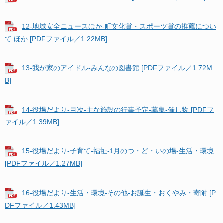
12-地域安全ニュースほか-町文化賞・スポーツ賞の推薦につい
て ほか [PDFファイル／1.22MB]
13-我が家のアイドル-みんなの図書館 [PDFファイル／1.72M
B]
14-役場だより-目次-主な施設の行事予定-募集-催し物 [PDFフ
ァイル／1.39MB]
15-役場だより-子育て-福祉-1月のつ・ど・いの場-生活・環境
[PDFファイル／1.27MB]
16-役場だより-生活・環境-その他-お誕生・おくやみ・寄附 [P
DFファイル／1.43MB]