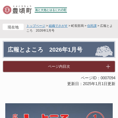
ペ
メ
ー
ニ
ジ
ュ
の
ー
先
を
トップページ
>
組織でさがす
>
町長部局
>
住民課
>
広報とよ
現在地
頭
飛
ころ 2026年1月号
で
ば
す
し
本
。
て
広報とよころ 2026年1月号
文
本
文
へ
ページ内目次
ページID：0007094
更新日：2025年1月1日更新