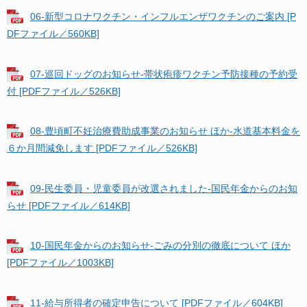
06-新型コロナワクチン・インフルエンザワクチンのご案内 [P
DFファイル／560KB]
07-巡回ドッグのお知らせ-帯状疱疹ワクチン予防接種の予約受
付 [PDFファイル／526KB]
08-豊頃町不妊治療費助成事業のお知らせ ほか-水道基本料金を
６か月間減免します [PDFファイル／526KB]
09-民生委員・児童委員が改選されました-国民年金からのお知
らせ [PDFファイル／614KB]
10-国民年金からのお知らせ-ごみの分別の徹底について ほか
[PDFファイル／1003KB]
11-給与所得者の確定申告について [PDFファイル／604KB]