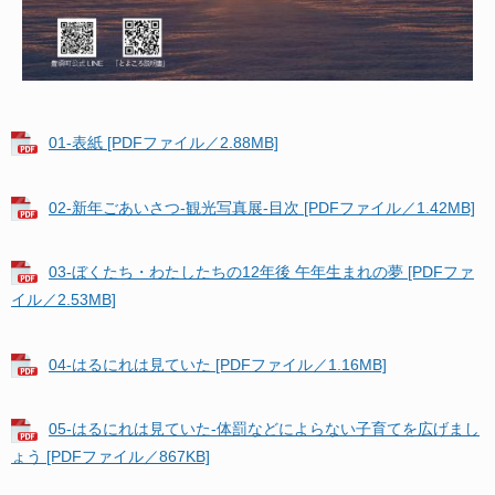
01-表紙 [PDFファイル／2.88MB]
02-新年ごあいさつ-観光写真展-目次 [PDFファイル／1.42MB]
03-ぼくたち・わたしたちの12年後 午年生まれの夢 [PDFファ
イル／2.53MB]
04-はるにれは見ていた [PDFファイル／1.16MB]
05-はるにれは見ていた-体罰などによらない子育てを広げまし
ょう [PDFファイル／867KB]