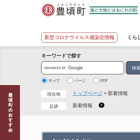
ペ
メ
ー
ニ
ジ
ュ
の
ー
先
を
新型コロナウイルス感染症情報
くら
頭
飛
で
ば
キーワードで探す
す
し
。
て
サ
本
イ
文
ト
すべて
ページ
PDF
へ
内
トップページ
>
新着情報
現在地
検
索
新着情報
足跡
本