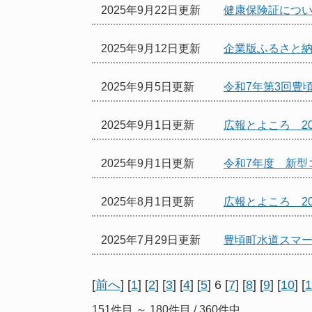
2025年9月22日更新
健康保険証につ
2025年9月12日更新
企業版ふるさと
2025年9月5日更新
令和7年第3回豊
2025年9月1日更新
広報とよころ 20
2025年9月1日更新
令和7年度 新型
2025年8月1日更新
広報とよころ 20
2025年7月29日更新
豊頃町水道スマ
[
前へ
] [
1
] [
2
] [
3
] [
4
] [
5
] 6 [
7
] [
8
] [
9
] [
10
] [
1
151件目 ～ 180件目 / 360件中