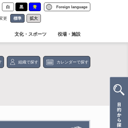
白
黒
青
Foreign language
変更
標準
拡大
文化・スポーツ
役場・施設
す
組織で探す
カレンダーで探す