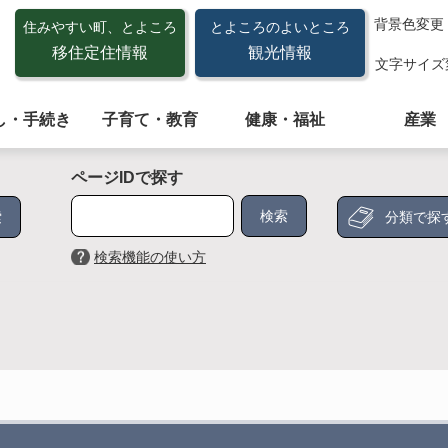
背景色変更
住みやすい町、とよころ
とよころのよいところ
移住定住情報
観光情報
文字サイズ
し・手続き
子育て・教育
健康・福祉
産業
ページIDで探す
分類で探
検索機能の使い方