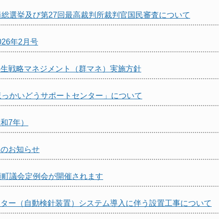
員総選挙及び第27回最高裁判所裁判官国民審査について
26年2月号
再生戦略マネジメント（群マネ）実施方針
ほっかいどうサポートセンター」について
和7年）
休のお知らせ
頃町議会定例会が開催されます
ーター（自動検針装置）システム導入に伴う設置工事について