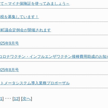
いて～マイナ保険証を使ってみましょう～
納税を募集しています！
頃町議会定例会が開催されます
25年9月号
コロナワクチン・インフルエンザワクチン接種費用助成のお知
25年8月号
ートメータシステム導入業務プロポーザル
1
] ･･･ [
12
] [
次へ
]