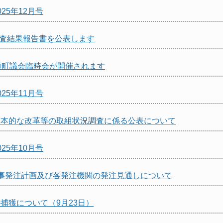
25年12月号
監査結果報告書を公表します
頃町議会臨時会が開催されます
25年11月号
抜本的な改革等の取組状況調査に係る公表について
25年10月号
事発注計画及び各発注機関の発注見通しについて
捕獲について（9月23日）