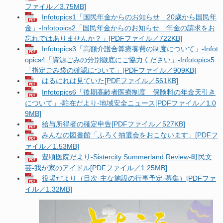
ファイル／3.75MB]
Infotopics1「国民年金からのお知らせ 20歳から国民年
金」-Infotopics2「国民年金からのお知らせ 年金の請求をお
忘れではありませんか？」[PDFファイル／722KB]
Infotopics3「高額介護合算療養費の制度について」-Infot
opics4「資源ごみの分別徹底にご協力ください」-Infotopics5
「指定ごみ袋の確認について」[PDFファイル／909KB]
はるにれは見ていた[PDFファイル／561KB]
Infotopics6「後期高齢者医療制度 保険料の年金天引き
について」-駐在だより-地域安全ニュース[PDFファイル／1.0
9MB]
給与所得者の確定申告[PDFファイル／527KB]
みんなの図書館「ふろく抽選会をおこないます」[PDFフ
ァイル／1.53MB]
豊頃医院だより-Sistercity Summerland Review-町民文
芸-我が家のアイドル[PDFファイル／1.25MB]
役場だより（目次-主な施設の行事予定-募集）[PDFファ
イル／1.32MB]