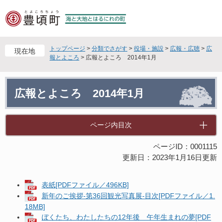
ペ
メ
ー
ニ
ジ
ュ
の
ー
先
を
トップページ
>
分類でさがす
>
役場・施設
>
広報・広聴
>
広
現在地
頭
飛
報とよころ
>
広報とよころ 2014年1月
で
ば
す
し
本
。
て
広報とよころ 2014年1月
文
本
文
へ
ページ内目次
ページID：0001115
更新日：2023年1月16日更新
表紙[PDFファイル／496KB]
新年のご挨拶-第36回観光写真展-目次[PDFファイル／1.
18MB]
ぼくたち、わたしたちの12年後 午年生まれの夢[PDF