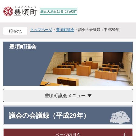
ペ
メ
ー
ニ
ジ
ュ
の
ー
先
を
トップページ
>
豊頃町議会
>
議会の会議録（平成29年）
現在地
頭
飛
で
ば
豊頃町議会
す
し
。
て
本
文
へ
豊頃町議会メニュー
本
議会の会議録（平成29年）
文
ページ内目次