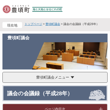
ペ
メ
ー
ニ
ジ
ュ
の
ー
先
を
トップページ
>
豊頃町議会
>
議会の会議録（平成28年）
現在地
頭
飛
で
ば
豊頃町議会
す
し
。
て
本
文
へ
豊頃町議会メニュー
本
議会の会議録（平成28年）
文
ページ内目次