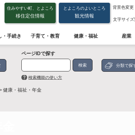
背景色変更
住みやすい町、とよころ
とよころのよいところ
移住定住情報
観光情報
文字サイズ
し・手続き
子育て・教育
健康・福祉
産業
ページIDで探す
分類で探
検索機能の使い方
>
健康・福祉・年金
年金