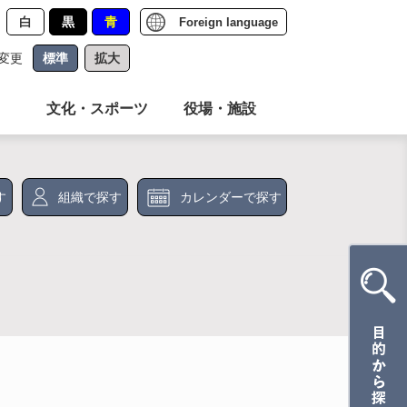
白
黒
青
Foreign language
変更
標準
拡大
文化・スポーツ
役場・施設
す
組織で探す
カレンダーで探す