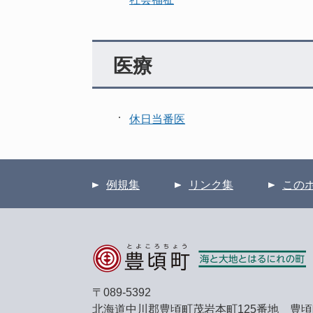
医療
休日当番医
例規集
リンク集
この
〒089-5392
北海道中川郡豊頃町茂岩本町125番地 豊