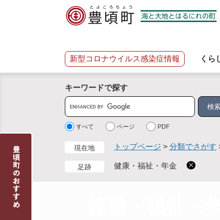
ペ
メ
ー
ニ
ジ
ュ
の
ー
先
を
新型コロナウイルス感染症情報
くら
頭
飛
で
ば
キーワードで探す
す
し
。
て
サ
本
イ
文
ト
すべて
ページ
PDF
へ
内
トップページ
>
分類でさがす
現在地
検
索
健康・福祉・年金
足跡
健康・福祉・
本