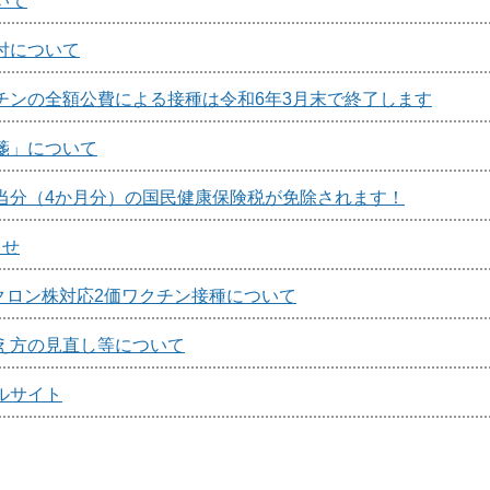
いて
付について
チンの全額公費による接種は令和6年3月末で終了します
箋」について
当分（4か月分）の国民健康保険税が免除されます！
らせ
ミクロン株対応2価ワクチン接種について
え方の見直し等について
ルサイト